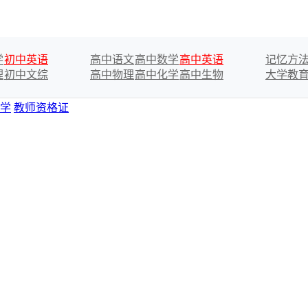
学
初中英语
高中语文
高中数学
高中英语
记忆方
理
初中文综
高中物理
高中化学
高中生物
大学教
学
教师资格证