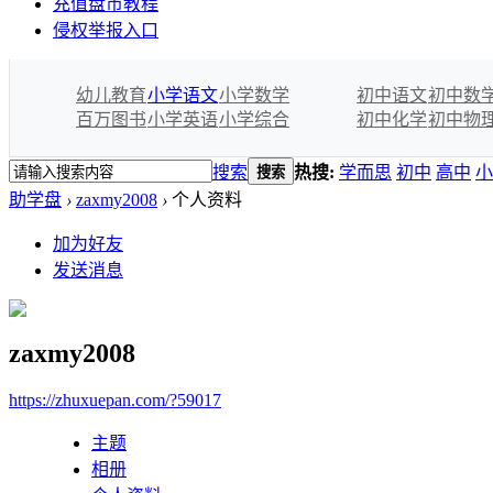
充值盘币教程
侵权举报入口
幼儿教育
小学语文
小学数学
初中语文
初中数
百万图书
小学英语
小学综合
初中化学
初中物
搜索
热搜:
学而思
初中
高中
小
搜索
助学盘
›
zaxmy2008
›
个人资料
加为好友
发送消息
zaxmy2008
https://zhuxuepan.com/?59017
主题
相册