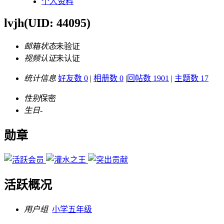
个人资料
lvjh
(UID: 44095)
邮箱状态
未验证
视频认证
未认证
统计信息
好友数 0
|
相册数 0
|
回帖数 1901
|
主题数 17
性别
保密
生日
-
勋章
活跃概况
用户组
小学五年级