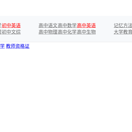
学
初中英语
高中语文
高中数学
高中英语
记忆方
理
初中文综
高中物理
高中化学
高中生物
大学教
学
教师资格证