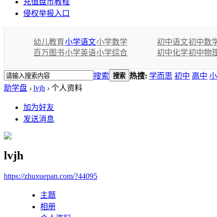
充值盘币教程
侵权举报入口
幼儿教育
小学语文
小学数学
初中语文
初中数
百万图书
小学英语
小学综合
初中化学
初中物
搜索
热搜:
学而思
初中
高中
小
搜索
助学盘
›
lvjh
›
个人资料
加为好友
发送消息
lvjh
https://zhuxuepan.com/?44095
主题
相册