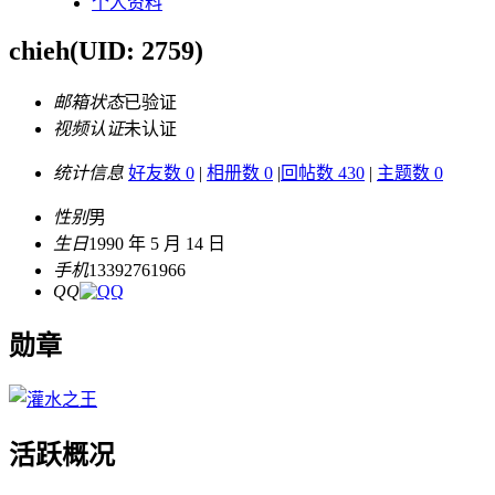
个人资料
chieh
(UID: 2759)
邮箱状态
已验证
视频认证
未认证
统计信息
好友数 0
|
相册数 0
|
回帖数 430
|
主题数 0
性别
男
生日
1990 年 5 月 14 日
手机
13392761966
QQ
勋章
活跃概况