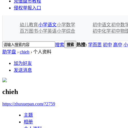
充值盘币教程
侵权举报入口
幼儿教育
小学语文
小学数学
初中语文
初中数
百万图书
小学英语
小学综合
初中化学
初中物
搜索
热搜:
学而思
初中
高中
小
搜索
助学盘
›
chieh
›
个人资料
加为好友
发送消息
chieh
https://zhuxuepan.com/?2759
主题
相册