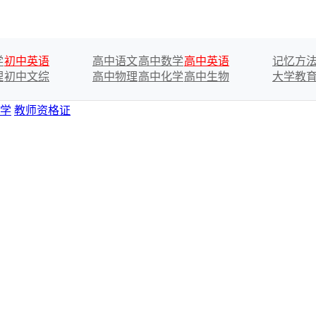
学
初中英语
高中语文
高中数学
高中英语
记忆方
理
初中文综
高中物理
高中化学
高中生物
大学教
学
教师资格证