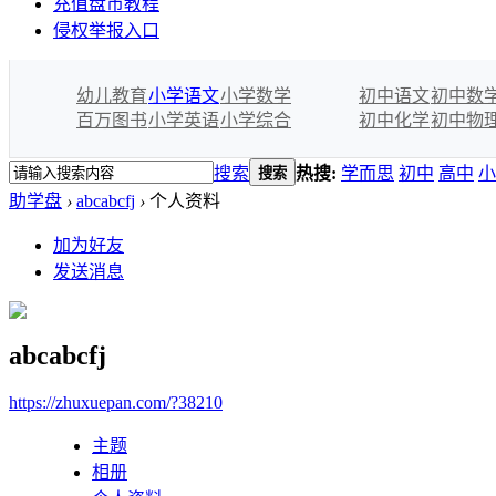
充值盘币教程
侵权举报入口
幼儿教育
小学语文
小学数学
初中语文
初中数
百万图书
小学英语
小学综合
初中化学
初中物
搜索
热搜:
学而思
初中
高中
小
搜索
助学盘
›
abcabcfj
›
个人资料
加为好友
发送消息
abcabcfj
https://zhuxuepan.com/?38210
主题
相册