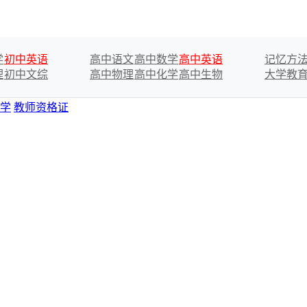
学
初中英语
高中语文
高中数学
高中英语
记忆方
理
初中文综
高中物理
高中化学
高中生物
大学教
学
教师资格证