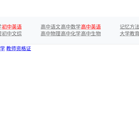
学
初中英语
高中语文
高中数学
高中英语
记忆方
理
初中文综
高中物理
高中化学
高中生物
大学教
学
教师资格证