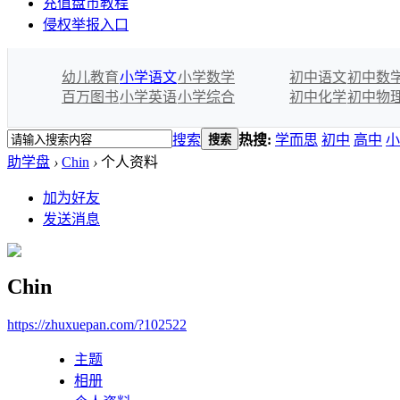
充值盘币教程
侵权举报入口
幼儿教育
小学语文
小学数学
初中语文
初中数
百万图书
小学英语
小学综合
初中化学
初中物
搜索
热搜:
学而思
初中
高中
小
搜索
助学盘
›
Chin
›
个人资料
加为好友
发送消息
Chin
https://zhuxuepan.com/?102522
主题
相册