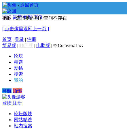
›
返回首页
论坛
最新
签到
充值
抱歉，您指定的用户空间不存在
[ 点击这里返回上一页 ]
首页
|
登录
|
注册
简易版
|
触屏版
|
电脑版
|
© Comsenz Inc.
论坛
精选
发帖
搜索
我的
导航
顶部
游客
登陆
注册
论坛版块
网站精选
站内搜索