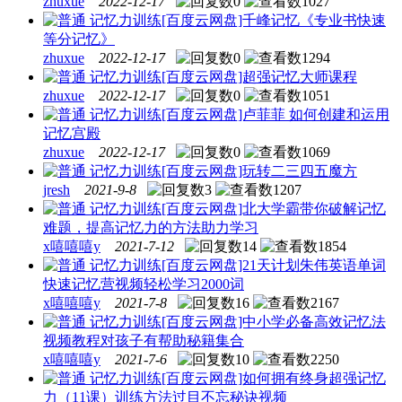
zhuxue
2022-12-17
0
1027
记忆力训练
[百度云网盘]千峰记忆《专业书快速
等分记忆》
zhuxue
2022-12-17
0
1294
记忆力训练
[百度云网盘]超强记忆大师课程
zhuxue
2022-12-17
0
1051
记忆力训练
[百度云网盘]卢菲菲 如何创建和运用
记忆宫殿
zhuxue
2022-12-17
0
1069
记忆力训练
[百度云网盘]玩转二三四五魔方
jresh
2021-9-8
3
1207
记忆力训练
[百度云网盘]北大学霸带你破解记忆
难题，提高记忆力的方法助力学习
x嘻嘻嘻y
2021-7-12
14
1854
记忆力训练
[百度云网盘]21天计划朱伟英语单词
快速记忆营视频轻松学习2000词
x嘻嘻嘻y
2021-7-8
16
2167
记忆力训练
[百度云网盘]中小学必备高效记忆法
视频教程对孩子有帮助秘籍集合
x嘻嘻嘻y
2021-7-6
10
2250
记忆力训练
[百度云网盘]如何拥有终身超强记忆
力（11课）训练方法过目不忘秘诀视频