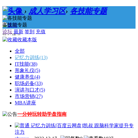
›
成人学习区
›
各技能专题
各技能专题
论坛
最新
签到
充值
今日：0 / 主题：125
收藏本版
全部
记忆力训练
(13)
IT技能
(38)
形象礼仪
(5)
健康养生
(4)
职场必备
(33)
演讲与口才
(5)
市场营销
(27)
MBA讲座
一分钟玩转助学盘指南
记忆力训练
[百度云网盘]凯叔 跟脑科学家提升专
注力