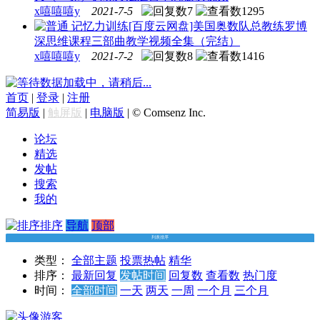
x嘻嘻嘻y
2021-7-5
7
1295
记忆力训练
[百度云网盘]美国奥数队总教练罗博
深思维课程三部曲教学视频全集（完结）
x嘻嘻嘻y
2021-7-2
8
1416
数据加载中，请稍后...
首页
|
登录
|
注册
简易版
|
触屏版
|
电脑版
|
© Comsenz Inc.
论坛
精选
发帖
搜索
我的
排序
导航
顶部
列表排序
类型：
全部主题
投票
热帖
精华
排序：
最新回复
发帖时间
回复数
查看数
热门度
时间：
全部时间
一天
两天
一周
一个月
三个月
游客