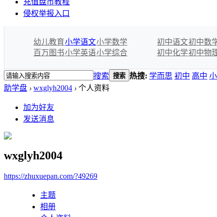
充值盘币教程
侵权举报入口
幼儿教育
小学语文
小学数学
初中语文
初中数
百万图书
小学英语
小学综合
初中化学
初中物
搜索
热搜:
学而思
初中
高中
小
搜索
助学盘
›
wxglyh2004
›
个人资料
加为好友
发送消息
wxglyh2004
https://zhuxuepan.com/?49269
主题
相册