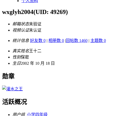
个人资料
wxglyh2004
(UID: 49269)
邮箱状态
未验证
视频认证
未认证
统计信息
好友数 0
|
相册数 0
|
回帖数 1460
|
主题数 0
真实姓名
王十二
性别
保密
生日
2002 年 10 月 18 日
勋章
活跃概况
用户组
小学四年级