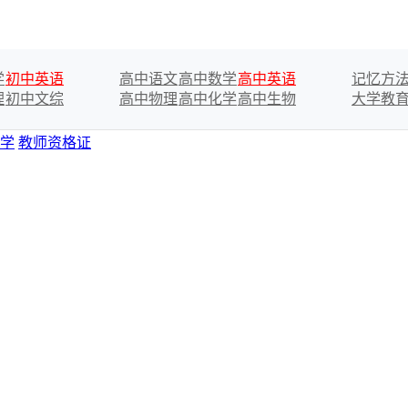
学
初中英语
高中语文
高中数学
高中英语
记忆方
理
初中文综
高中物理
高中化学
高中生物
大学教
学
教师资格证