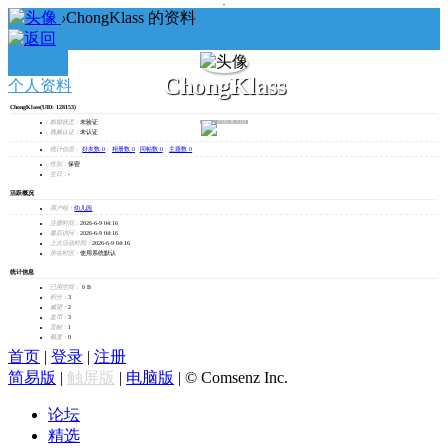
›
ChongKlass 的资料
ChongKlass
个人资料
ChongKlass
(UID: 128153)
发消息
邮箱状态：
未验证
视频认证：
未认证
统计信息：
好友数 0
|
相册数 0
|
回帖数 0
|
主题数 0
性别：
保密
生日：
-
活跃概况
用户组：
幼儿园
注册时间：
2026-6-9 04:16
最后访问：
2026-6-9 04:16
上次活动时间：
2026-6-9 04:16
所在时区：
使用系统默认
统计信息
已用空间：
0 B
积分：
3
威望：
2
盘币：
3
贡献：
1
额度：
0
首页
|
登录
|
注册
简易版
|
触屏版
|
电脑版
|
© Comsenz Inc.
论坛
精选