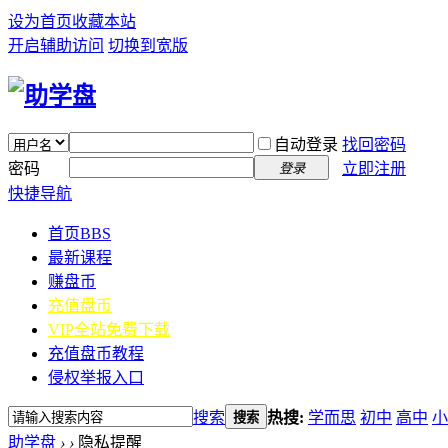
设为首页
收藏本站
开启辅助访问
切换到宽版
自动登录
找回密码
密码
立即注册
登录
快捷导航
首页
BBS
最新课程
赚盘币
充值盘币
VIP全站免费下载
充值盘币教程
侵权举报入口
搜索
热搜:
学而思
初中
高中
小
搜索
助学盘
›
›
隐私提醒