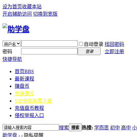
设为首页
收藏本站
开启辅助访问
切换到宽版
自动登录
找回密码
密码
立即注册
登录
快捷导航
首页
BBS
最新课程
赚盘币
充值盘币
VIP全站免费下载
充值盘币教程
侵权举报入口
搜索
热搜:
学而思
初中
高中
小
搜索
助学盘
›
›
隐私提醒