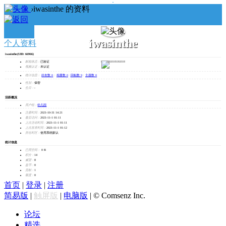
›
iwasinthe 的资料
iwasinthe
个人资料
iwasinthe
(UID: 66966)
发消息
邮箱状态：
已验证
视频认证：
未认证
统计信息：
好友数 0
|
相册数 0
|
回帖数 9
|
主题数 0
性别：
保密
生日：
-
活跃概况
用户组：
幼儿园
注册时间：
2021-10-31 14:21
最后访问：
2021-11-1 01:11
上次活动时间：
2021-11-1 01:11
上次发表时间：
2021-11-1 01:12
所在时区：
使用系统默认
统计信息
已用空间：
0 B
积分：
14
威望：
8
盘币：
0
贡献：
1
额度：
0
首页
|
登录
|
注册
简易版
|
触屏版
|
电脑版
|
© Comsenz Inc.
论坛
精选