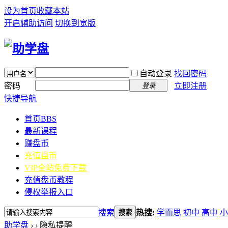
设为首页
收藏本站
开启辅助访问
切换到宽版
自动登录
找回密码
密码
立即注册
登录
快捷导航
首页
BBS
最新课程
赚盘币
充值盘币
VIP全站免费下载
充值盘币教程
侵权举报入口
搜索
热搜:
学而思
初中
高中
小
搜索
助学盘
›
›
隐私提醒