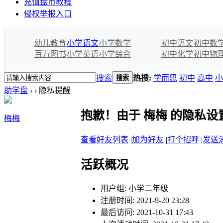
充值盘币教程
侵权举报入口
幼儿教育
小学语文
小学数学
初中语文
初中数
百万图书
小学英语
小学综合
初中化学
初中物
搜索
热搜:
学而思
初中
高中
小
搜索
助学盘
›
›
隐私提醒
抱歉！由于 梅梅 的隐私
梅梅
查看好友列表
|
加为好友
|
打个招呼
|
发送
活跃概况
用户组:
小学二年级
注册时间: 2021-9-20 23:28
最后访问: 2021-10-31 17:43