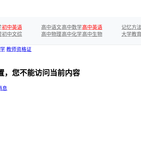
学
初中英语
高中语文
高中数学
高中英语
记忆方
理
初中文综
高中物理
高中化学
高中生物
大学教
学
教师资格证
设置，您不能访问当前内容
消息