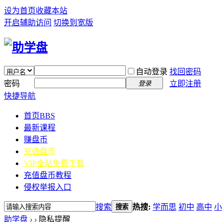
设为首页
收藏本站
开启辅助访问
切换到宽版
自动登录
找回密码
密码
立即注册
登录
快捷导航
首页
BBS
最新课程
赚盘币
充值盘币
VIP全站免费下载
充值盘币教程
侵权举报入口
搜索
热搜:
学而思
初中
高中
小
搜索
助学盘
›
›
隐私提醒