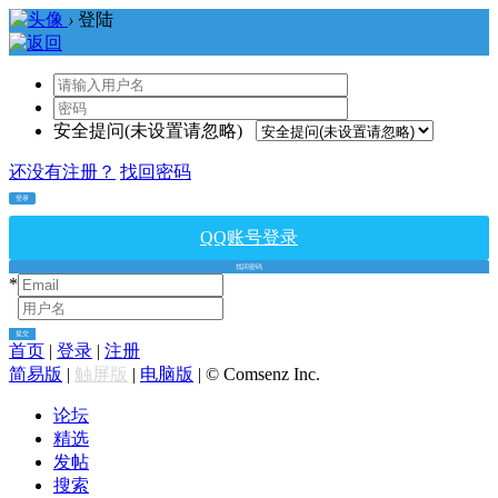
›
登陆
安全提问(未设置请忽略)
还没有注册？
找回密码
登录
QQ账号登录
找回密码
*
*
提交
首页
|
登录
|
注册
简易版
|
触屏版
|
电脑版
|
© Comsenz Inc.
论坛
精选
发帖
搜索