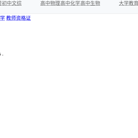
理
初中文综
高中物理
高中化学
高中生物
大学教
学
教师资格证
 .