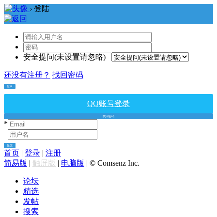
›
登陆
安全提问(未设置请忽略)
还没有注册？
找回密码
登录
QQ账号登录
找回密码
*
*
提交
首页
|
登录
|
注册
简易版
|
触屏版
|
电脑版
|
© Comsenz Inc.
论坛
精选
发帖
搜索