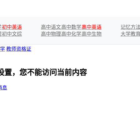
学
初中英语
高中语文
高中数学
高中英语
记忆方
理
初中文综
高中物理
高中化学
高中生物
大学教
学
教师资格证
私设置，您不能访问当前内容
消息