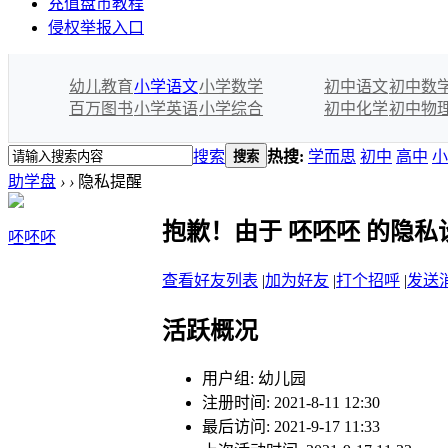
充值盘币教程
侵权举报入口
幼儿教育
小学语文
小学数学
初中语文
初中数
百万图书
小学英语
小学综合
初中化学
初中物
搜索
热搜:
学而思
初中
高中
小
搜索
助学盘
›
›
隐私提醒
抱歉！由于 呸呸呸 的隐
呸呸呸
查看好友列表
|
加为好友
|
打个招呼
|
发送
活跃概况
用户组:
幼儿园
注册时间: 2021-8-11 12:30
最后访问: 2021-9-17 11:33