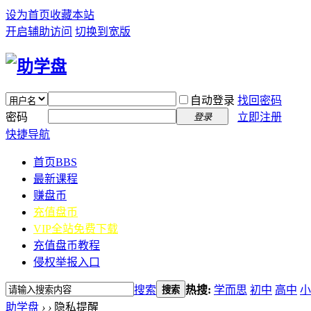
设为首页
收藏本站
开启辅助访问
切换到宽版
自动登录
找回密码
密码
立即注册
登录
快捷导航
首页
BBS
最新课程
赚盘币
充值盘币
VIP全站免费下载
充值盘币教程
侵权举报入口
搜索
热搜:
学而思
初中
高中
小
搜索
助学盘
›
›
隐私提醒