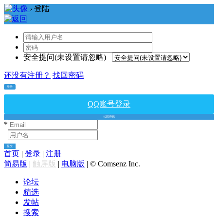
›
登陆
安全提问(未设置请忽略)
还没有注册？
找回密码
登录
QQ账号登录
找回密码
*
*
提交
首页
|
登录
|
注册
简易版
|
触屏版
|
电脑版
|
© Comsenz Inc.
论坛
精选
发帖
搜索