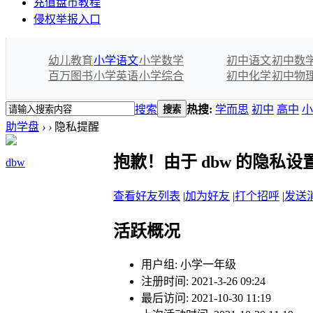
充值盘币教程
侵权举报入口
幼儿教育
小学语文
小学数学
初中语文
初中数
百万图书
小学英语
小学综合
初中化学
初中物
搜索
热搜:
学而思
初中
高中
小
搜索
助学盘
›
›
隐私提醒
抱歉！由于 dbw 的隐私
dbw
查看好友列表
|
加为好友
|
打个招呼
|
发送
活跃概况
用户组:
小学一年级
注册时间: 2021-3-26 09:24
最后访问: 2021-10-30 11:19