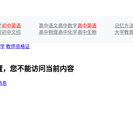
学
初中英语
高中语文
高中数学
高中英语
记忆方
理
初中文综
高中物理
高中化学
高中生物
大学教
学
教师资格证
设置，您不能访问当前内容
消息