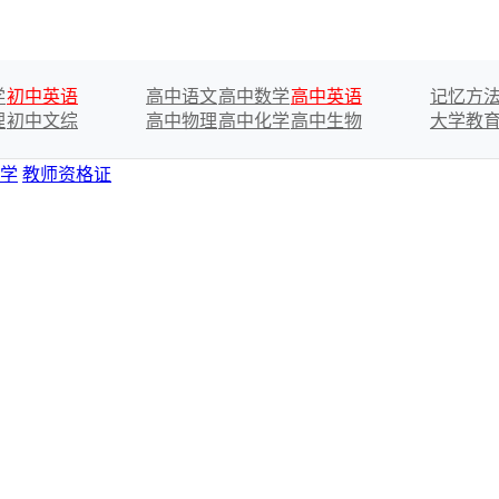
学
初中英语
高中语文
高中数学
高中英语
记忆方
理
初中文综
高中物理
高中化学
高中生物
大学教
学
教师资格证