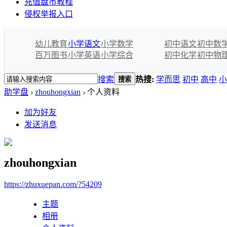
充值盘币教程
侵权举报入口
幼儿教育
小学语文
小学数学
初中语文
初中数
百万图书
小学英语
小学综合
初中化学
初中物
搜索
热搜:
学而思
初中
高中
小
搜索
助学盘
›
zhouhongxian
›
个人资料
加为好友
发送消息
zhouhongxian
https://zhuxuepan.com/?54209
主题
相册