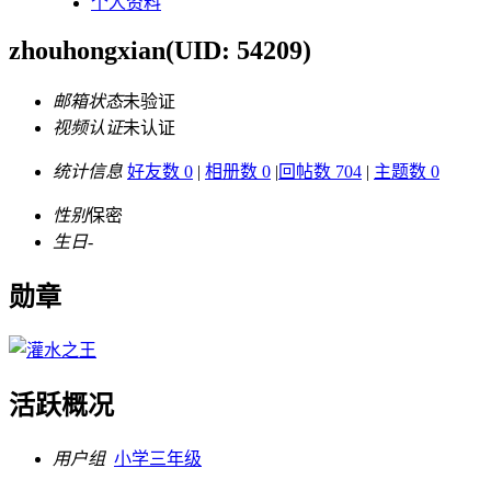
个人资料
zhouhongxian
(UID: 54209)
邮箱状态
未验证
视频认证
未认证
统计信息
好友数 0
|
相册数 0
|
回帖数 704
|
主题数 0
性别
保密
生日
-
勋章
活跃概况
用户组
小学三年级