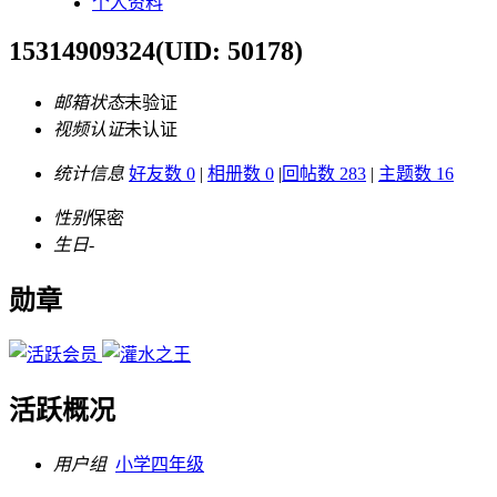
个人资料
15314909324
(UID: 50178)
邮箱状态
未验证
视频认证
未认证
统计信息
好友数 0
|
相册数 0
|
回帖数 283
|
主题数 16
性别
保密
生日
-
勋章
活跃概况
用户组
小学四年级