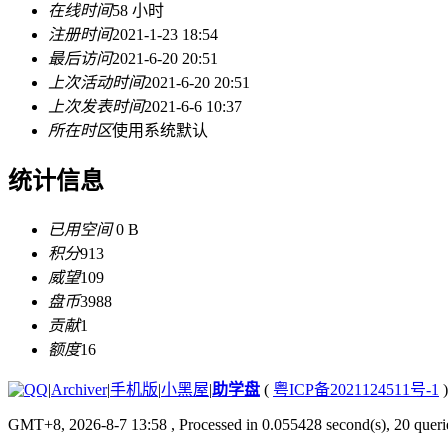
在线时间
58 小时
注册时间
2021-1-23 18:54
最后访问
2021-6-20 20:51
上次活动时间
2021-6-20 20:51
上次发表时间
2021-6-6 10:37
所在时区
使用系统默认
统计信息
已用空间
0 B
积分
913
威望
109
盘币
3988
贡献
1
额度
16
|
Archiver
|
手机版
|
小黑屋
|
助学盘
(
粤ICP备2021124511号-1
)
GMT+8, 2026-8-7 13:58
, Processed in 0.055428 second(s), 20 querie