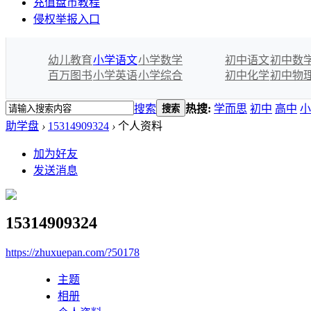
充值盘币教程
侵权举报入口
幼儿教育
小学语文
小学数学
初中语文
初中数
百万图书
小学英语
小学综合
初中化学
初中物
搜索
热搜:
学而思
初中
高中
小
搜索
助学盘
›
15314909324
›
个人资料
加为好友
发送消息
15314909324
https://zhuxuepan.com/?50178
主题
相册