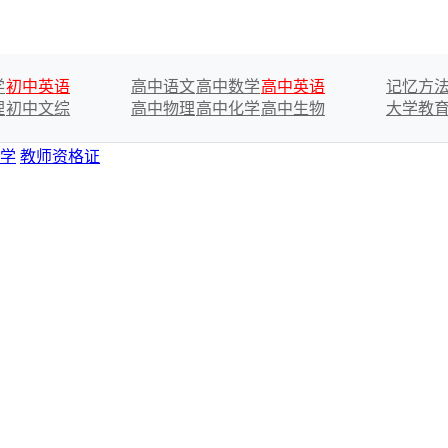
学
初中英语
高中语文
高中数学
高中英语
记忆方
理
初中文综
高中物理
高中化学
高中生物
大学教
学
教师资格证