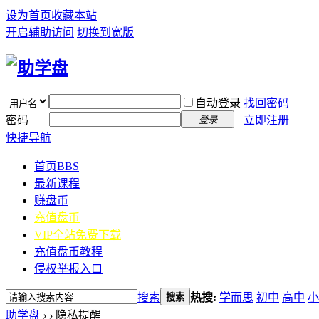
设为首页
收藏本站
开启辅助访问
切换到宽版
自动登录
找回密码
密码
立即注册
登录
快捷导航
首页
BBS
最新课程
赚盘币
充值盘币
VIP全站免费下载
充值盘币教程
侵权举报入口
搜索
热搜:
学而思
初中
高中
小
搜索
助学盘
›
›
隐私提醒