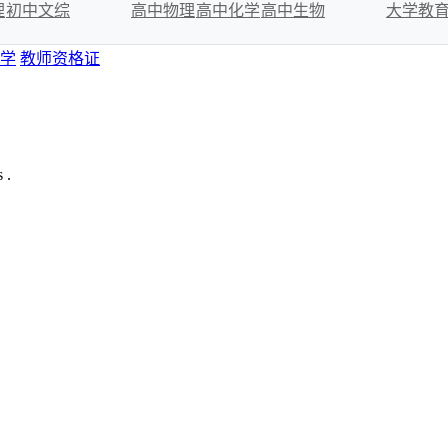
理
初中文综
高中物理
高中化学
高中生物
大学教
学
教师资格证
 .