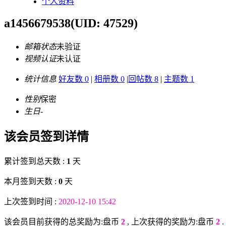
个人资料
a1456679538
(UID: 47529)
邮箱状态
未验证
视频认证
未认证
统计信息
好友数 0
|
相册数 0
|
回帖数 8
|
主题数 1
性别
保密
生日
-
该会员签到详情
累计签到总天数 :
1
天
本月签到天数 :
0
天
上次签到时间 :
2020-12-10 15:42
该会员目前获得的总奖励为:盘币
2
, 上次获得的奖励为:盘币
2
.