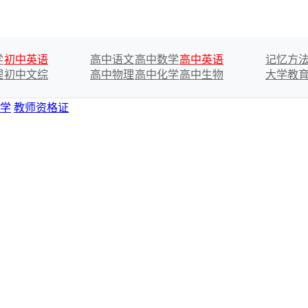
学
初中英语
高中语文
高中数学
高中英语
记忆方
理
初中文综
高中物理
高中化学
高中生物
大学教
学
教师资格证