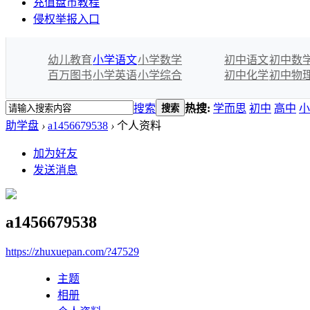
充值盘币教程
侵权举报入口
幼儿教育
小学语文
小学数学
初中语文
初中数
百万图书
小学英语
小学综合
初中化学
初中物
搜索
热搜:
学而思
初中
高中
小
搜索
助学盘
›
a1456679538
›
个人资料
加为好友
发送消息
a1456679538
https://zhuxuepan.com/?47529
主题
相册