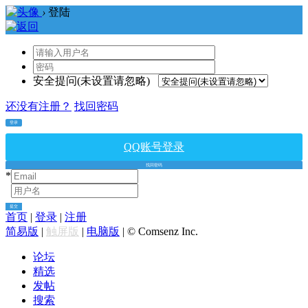
›
登陆
安全提问(未设置请忽略)
还没有注册？
找回密码
登录
QQ账号登录
找回密码
*
*
提交
首页
|
登录
|
注册
简易版
|
触屏版
|
电脑版
|
© Comsenz Inc.
论坛
精选
发帖
搜索