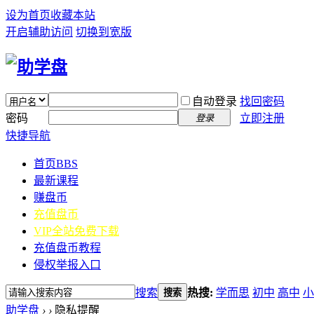
设为首页
收藏本站
开启辅助访问
切换到宽版
自动登录
找回密码
密码
立即注册
登录
快捷导航
首页
BBS
最新课程
赚盘币
充值盘币
VIP全站免费下载
充值盘币教程
侵权举报入口
搜索
热搜:
学而思
初中
高中
小
搜索
助学盘
›
›
隐私提醒