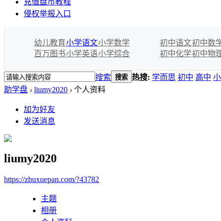
充值盘币教程
侵权举报入口
幼儿教育
小学语文
小学数学
初中语文
初中数
百万图书
小学英语
小学综合
初中化学
初中物
搜索
热搜:
学而思
初中
高中
小
搜索
助学盘
›
liumy2020
›
个人资料
加为好友
发送消息
liumy2020
https://zhuxuepan.com/?43782
主题
相册