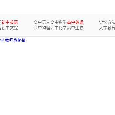
学
初中英语
高中语文
高中数学
高中英语
记忆方
理
初中文综
高中物理
高中化学
高中生物
大学教
学
教师资格证