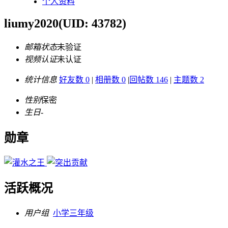
个人资料
liumy2020
(UID: 43782)
邮箱状态
未验证
视频认证
未认证
统计信息
好友数 0
|
相册数 0
|
回帖数 146
|
主题数 2
性别
保密
生日
-
勋章
活跃概况
用户组
小学三年级