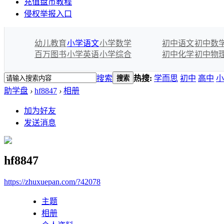
充值盘币教程
侵权举报入口
幼儿教育
小学语文
小学数学
初中语文
初中数
百万图书
小学英语
小学综合
初中化学
初中物
搜索
热搜:
学而思
初中
高中
小
搜索
助学盘
›
hf8847
›
相册
加为好友
发送消息
hf8847
https://zhuxuepan.com/?42078
主题
相册