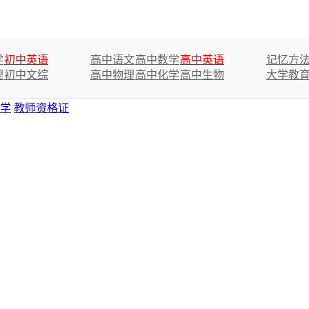
学
初中英语
高中语文
高中数学
高中英语
记忆方
理
初中文综
高中物理
高中化学
高中生物
大学教
学
教师资格证