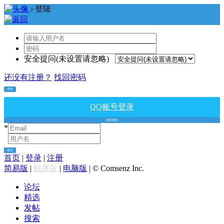
›
登陆
安全提问(未设置请忽略)
还没有注册？
找回密码
登录
QQ账号登录
找回密码
*
*
提交
首页
|
登录
|
注册
简易版
|
触屏版
|
电脑版
|
© Comsenz Inc.
论坛
精选
发帖
搜索