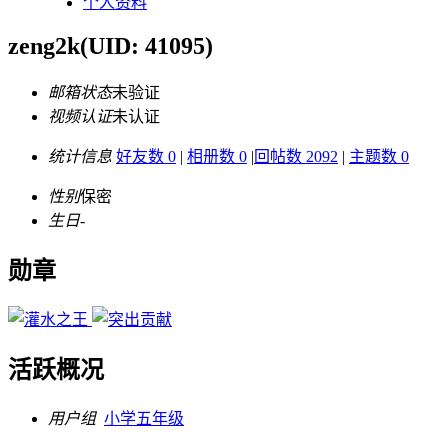
个人资料
zeng2k
(UID: 41095)
邮箱状态
未验证
视频认证
未认证
统计信息
好友数 0
|
相册数 0
|
回帖数 2092
|
主题数 0
性别
保密
生日
-
勋章
活跃概况
用户组
小学五年级