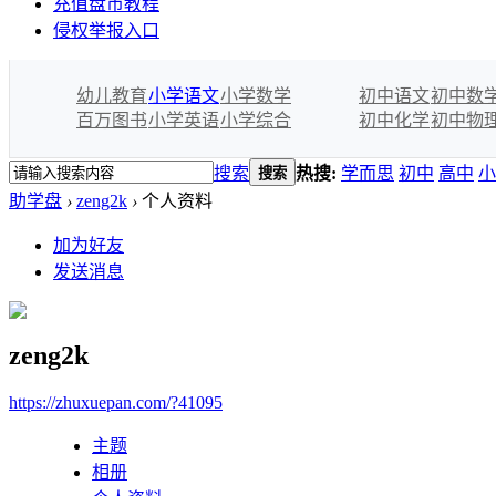
充值盘币教程
侵权举报入口
幼儿教育
小学语文
小学数学
初中语文
初中数
百万图书
小学英语
小学综合
初中化学
初中物
搜索
热搜:
学而思
初中
高中
小
搜索
助学盘
›
zeng2k
›
个人资料
加为好友
发送消息
zeng2k
https://zhuxuepan.com/?41095
主题
相册