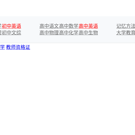
学
初中英语
高中语文
高中数学
高中英语
记忆方
理
初中文综
高中物理
高中化学
高中生物
大学教
学
教师资格证