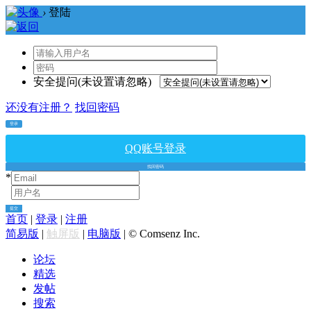
›
登陆
安全提问(未设置请忽略)
还没有注册？
找回密码
登录
QQ账号登录
找回密码
*
*
提交
首页
|
登录
|
注册
简易版
|
触屏版
|
电脑版
|
© Comsenz Inc.
论坛
精选
发帖
搜索