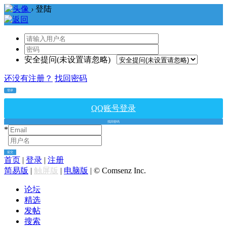
›
登陆
安全提问(未设置请忽略)
还没有注册？
找回密码
登录
QQ账号登录
找回密码
*
*
提交
首页
|
登录
|
注册
简易版
|
触屏版
|
电脑版
|
© Comsenz Inc.
论坛
精选
发帖
搜索