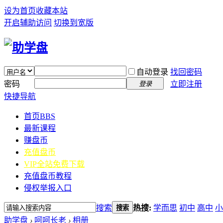
设为首页
收藏本站
开启辅助访问
切换到宽版
自动登录
找回密码
密码
立即注册
登录
快捷导航
首页
BBS
最新课程
赚盘币
充值盘币
VIP全站免费下载
充值盘币教程
侵权举报入口
搜索
热搜:
学而思
初中
高中
小
搜索
助学盘
›
呵呵长老
›
相册