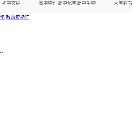
理
初中文综
高中物理
高中化学
高中生物
大学教
学
教师资格证
 .