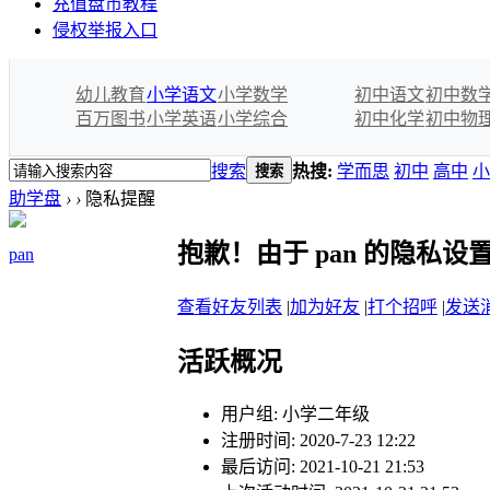
充值盘币教程
侵权举报入口
幼儿教育
小学语文
小学数学
初中语文
初中数
百万图书
小学英语
小学综合
初中化学
初中物
搜索
热搜:
学而思
初中
高中
小
搜索
助学盘
›
›
隐私提醒
抱歉！由于 pan 的隐私
pan
查看好友列表
|
加为好友
|
打个招呼
|
发送
活跃概况
用户组:
小学二年级
注册时间: 2020-7-23 12:22
最后访问: 2021-10-21 21:53