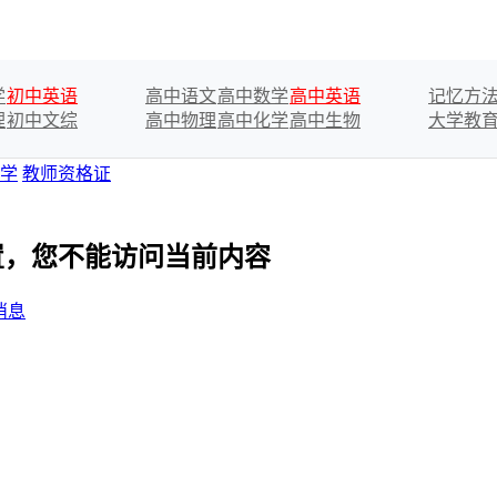
学
初中英语
高中语文
高中数学
高中英语
记忆方
理
初中文综
高中物理
高中化学
高中生物
大学教
学
教师资格证
设置，您不能访问当前内容
消息