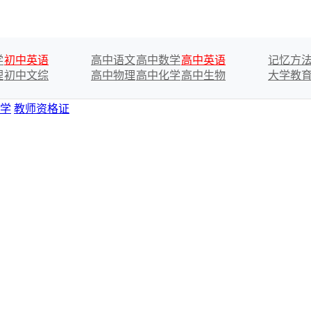
学
初中英语
高中语文
高中数学
高中英语
记忆方
理
初中文综
高中物理
高中化学
高中生物
大学教
学
教师资格证