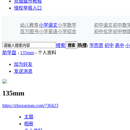
充值盘币教程
侵权举报入口
幼儿教育
小学语文
小学数学
初中语文
初中数
百万图书
小学英语
小学综合
初中化学
初中物
搜索
热搜:
学而思
初中
高中
小
搜索
助学盘
›
135mm
›
个人资料
加为好友
发送消息
135mm
https://zhuxuepan.com/?30423
主题
相册