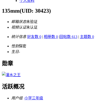
个人资料
135mm
(UID: 30423)
邮箱状态
未验证
视频认证
未认证
统计信息
好友数 0
|
相册数 0
|
回帖数 613
|
主题数 0
性别
保密
生日
-
勋章
活跃概况
用户组
小学三年级