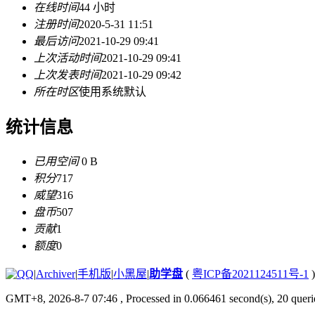
在线时间
44 小时
注册时间
2020-5-31 11:51
最后访问
2021-10-29 09:41
上次活动时间
2021-10-29 09:41
上次发表时间
2021-10-29 09:42
所在时区
使用系统默认
统计信息
已用空间
0 B
积分
717
威望
316
盘币
507
贡献
1
额度
0
|
Archiver
|
手机版
|
小黑屋
|
助学盘
(
粤ICP备2021124511号-1
)
GMT+8, 2026-8-7 07:46
, Processed in 0.066461 second(s), 20 querie