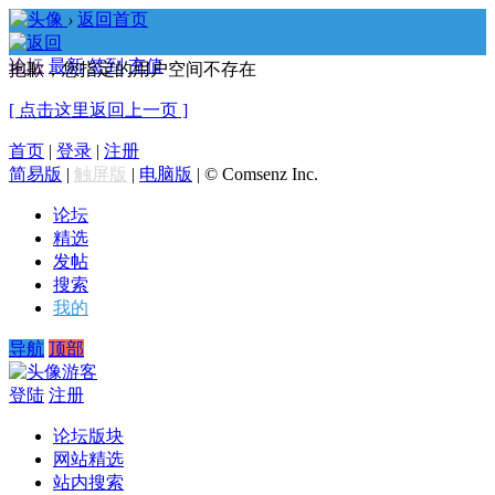
›
返回首页
论坛
最新
签到
充值
抱歉，您指定的用户空间不存在
[ 点击这里返回上一页 ]
首页
|
登录
|
注册
简易版
|
触屏版
|
电脑版
|
© Comsenz Inc.
论坛
精选
发帖
搜索
我的
导航
顶部
游客
登陆
注册
论坛版块
网站精选
站内搜索