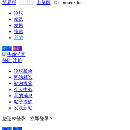
简易版
|
触屏版
|
电脑版
|
© Comsenz Inc.
论坛
精选
发帖
搜索
我的
导航
顶部
游客
登陆
注册
论坛版块
网站精选
站内搜索
个人中心
我的消息
帖子提醒
发表新帖
您还未登录，立即登录？
确定
取消