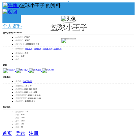
›
篮球小王子 的资料
篮球小王子
个人资料
篮球小王子
(UID: 18793)
邮箱状态：
已验证
发消息
视频认证：
未认证
自定义头衔：
教育盘建设人员
统计信息：
好友数 6
|
相册数 0
|
回帖数 152
|
主题数 36
真实姓名：
依凡
性别：
保密
生日：
-
勋章
活跃概况
用户组：
小学五年级
在线时间：
449 小时
注册时间：
2020-3-20 23:47
最后访问：
2021-11-4 16:51
上次活动时间：
2021-11-4 16:51
上次发表时间：
2021-8-11 11:33
所在时区：
使用系统默认
统计信息
已用空间：
0 B
积分：
2697
威望：
1324
盘币：
5458
贡献：
194
额度：
24
首页
|
登录
|
注册