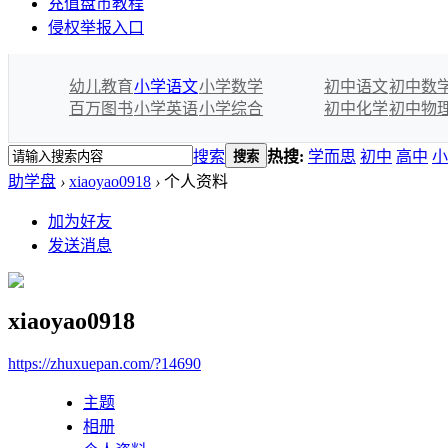
充值盘币教程
侵权举报入口
幼儿教育
小学语文
小学数学
初中语文
初中数
百万图书
小学英语
小学综合
初中化学
初中物
搜索
热搜:
学而思
初中
高中
小
搜索
助学盘
›
xiaoyao0918
›
个人资料
加为好友
发送消息
xiaoyao0918
https://zhuxuepan.com/?14690
主题
相册