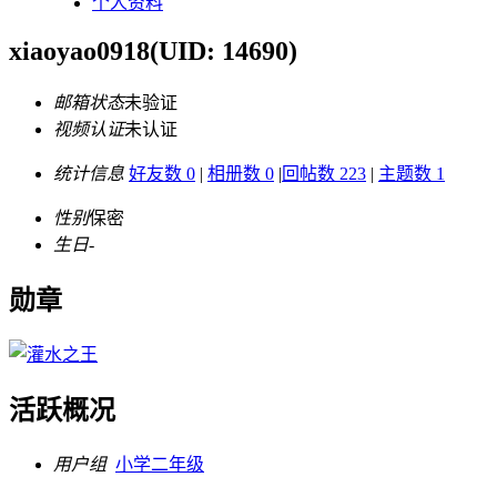
个人资料
xiaoyao0918
(UID: 14690)
邮箱状态
未验证
视频认证
未认证
统计信息
好友数 0
|
相册数 0
|
回帖数 223
|
主题数 1
性别
保密
生日
-
勋章
活跃概况
用户组
小学二年级