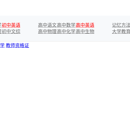
学
初中英语
高中语文
高中数学
高中英语
记忆方
理
初中文综
高中物理
高中化学
高中生物
大学教
学
教师资格证