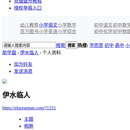
充值盘币教程
侵权举报入口
幼儿教育
小学语文
小学数学
初中语文
初中数
百万图书
小学英语
小学综合
初中化学
初中物
搜索
热搜:
学而思
初中
高中
小
搜索
助学盘
›
伊水临人
›
个人资料
加为好友
发送消息
伊水临人
https://zhuxuepan.com/?1251
主题
相册