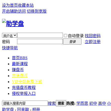
设为首页
收藏本站
开启辅助访问
切换到宽版
自动登录
找回密码
密码
立即注册
登录
快捷导航
首页
BBS
最新课程
赚盘币
充值盘币
VIP全站免费下载
充值盘币教程
侵权举报入口
搜索
热搜:
学而思
初中
高中
小
搜索
助学盘
›
回来聊
›
相册