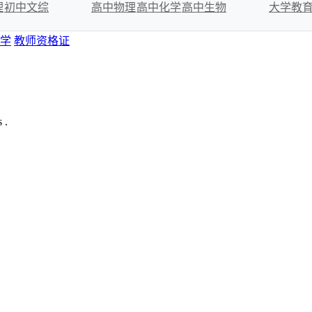
理
初中文综
高中物理
高中化学
高中生物
大学教
学
教师资格证
 .