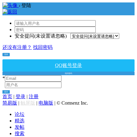
›
登陆
安全提问(未设置请忽略)
还没有注册？
找回密码
登录
QQ账号登录
找回密码
*
*
提交
首页
|
登录
|
注册
简易版
|
触屏版
|
电脑版
|
© Comsenz Inc.
论坛
精选
发帖
搜索