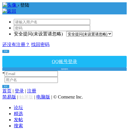
›
登陆
安全提问(未设置请忽略)
还没有注册？
找回密码
登录
QQ账号登录
找回密码
*
*
提交
首页
|
登录
|
注册
简易版
|
触屏版
|
电脑版
|
© Comsenz Inc.
论坛
精选
发帖
搜索