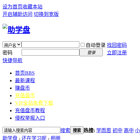
设为首页
收藏本站
开启辅助访问
切换到宽版
自动登录
找回密码
密码
立即注册
登录
快捷导航
首页
BBS
最新课程
赚盘币
充值盘币
VIP全站免费下载
充值盘币教程
侵权举报入口
搜索
热搜:
学而思
初中
高中
小
搜索
助学盘
›
还在学习呢
›
相册