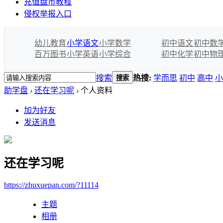
充值盘币教程
侵权举报入口
幼儿教育
小学语文
小学数学
初中语文
初中数
百万图书
小学英语
小学综合
初中化学
初中物
搜索
热搜:
学而思
初中
高中
小
搜索
助学盘
›
还在学习呢
›
个人资料
加为好友
发送消息
还在学习呢
https://zhuxuepan.com/?11114
主题
相册