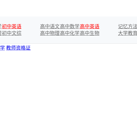
学
初中英语
高中语文
高中数学
高中英语
记忆方
理
初中文综
高中物理
高中化学
高中生物
大学教
学
教师资格证