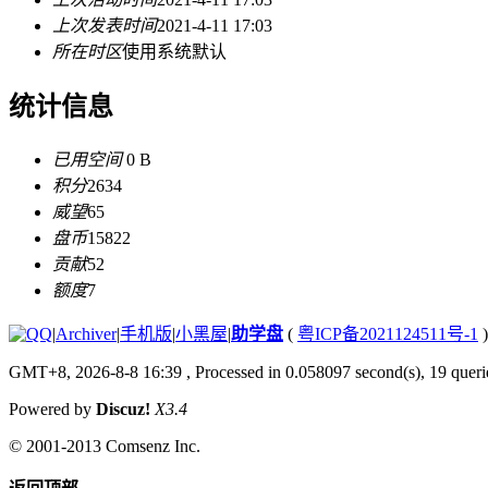
上次发表时间
2021-4-11 17:03
所在时区
使用系统默认
统计信息
已用空间
0 B
积分
2634
威望
65
盘币
15822
贡献
52
额度
7
|
Archiver
|
手机版
|
小黑屋
|
助学盘
(
粤ICP备2021124511号-1
)
GMT+8, 2026-8-8 16:39
, Processed in 0.058097 second(s), 19 querie
Powered by
Discuz!
X3.4
© 2001-2013
Comsenz Inc.