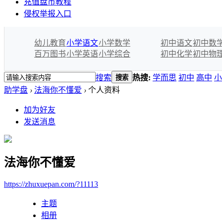
充值盘币教程
侵权举报入口
幼儿教育
小学语文
小学数学
初中语文
初中数
百万图书
小学英语
小学综合
初中化学
初中物
搜索
热搜:
学而思
初中
高中
小
搜索
助学盘
›
法海你不懂爱
›
个人资料
加为好友
发送消息
法海你不懂爱
https://zhuxuepan.com/?11113
主题
相册