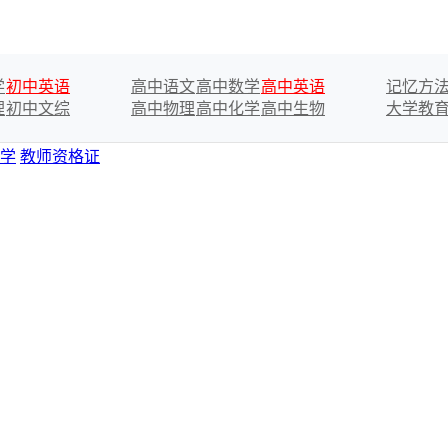
学
初中英语
高中语文
高中数学
高中英语
记忆方
理
初中文综
高中物理
高中化学
高中生物
大学教
学
教师资格证